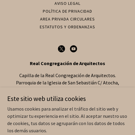
AVISO LEGAL
POLÍTICA DE PRIVACIDAD
AREA PRIVADA CIRCULARES
ESTATUTOS Y ORDENANZAS
Real Congregación de Arquitectos
Capilla de la Real Congregación de Arquitectos.
Parroquia de la Iglesia de San Sebastián C/ Atocha,
39. 28012 Madrid
Este sitio web utiliza cookies
Usamos cookies para analizar el tráfico del sitio web y
Copyright © 2022-2026. Real Congregación de Arquitectos de
optimizar tu experiencia en el sitio. Al aceptar nuestro uso
Nuestra Señora de Belén
de cookies, tus datos se agruparán con los datos de todos
en su Huida a Egipto.
Todos los derechos reservados.
los demás usuarios.